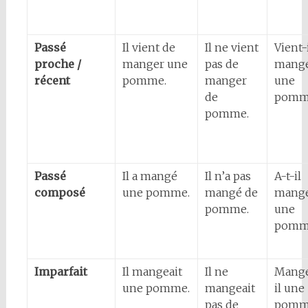
Passé
Il vient de
Il ne vient
Vient-
proche /
manger une
pas de
mang
récent
pomme.
manger
une
de
pomm
pomme.
Passé
Il a mangé
Il n’a pas
A-t-il
composé
une pomme.
mangé de
mang
pomme.
une
pomm
Imparfait
Il mangeait
Il ne
Mange
une pomme.
mangeait
il une
pas de
pomm