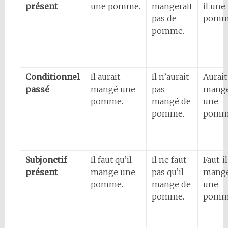
présent
une pomme.
mangerait
il une
pas de
pomm
pomme.
Conditionnel
Il aurait
Il n’aurait
Aurait-
passé
mangé une
pas
mang
pomme.
mangé de
une
pomme.
pomm
Subjonctif
Il faut qu’il
Il ne faut
Faut-il
présent
mange une
pas qu’il
mang
pomme.
mange de
une
pomme.
pomm