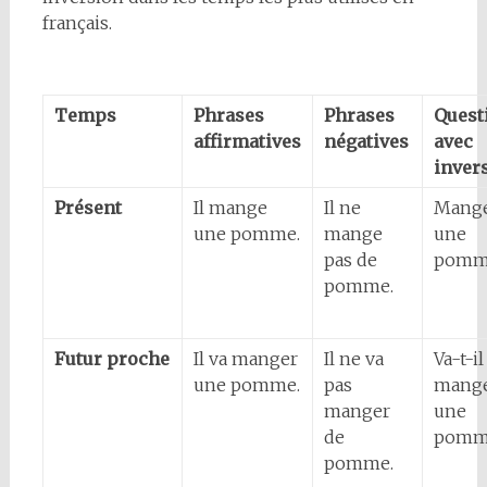
français.
Temps
Phrases
Phrases
Quest
affirmatives
négatives
avec
inver
Présent
Il mange
Il ne
Mange
une pomme.
mange
une
pas de
pomm
pomme.
Futur proche
Il va manger
Il ne va
Va-t-il
une pomme.
pas
mang
manger
une
de
pomm
pomme.