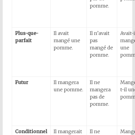
pomme.
Plus-que-
Il avait
Il n’avait
Avait-i
parfait
mangé une
pas
mang
pomme.
mangé de
une
pomme.
pomm
Futur
Il mangera
Il ne
Mange
une pomme.
mangera
t-il un
pas de
pomm
pomme.
Conditionnel
Il mangerait
Il ne
Mange