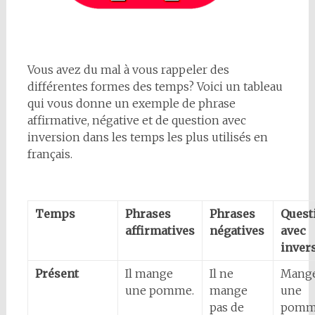
Vous avez du mal à vous rappeler des
différentes formes des temps? Voici un tableau
qui vous donne un exemple de phrase
affirmative, négative et de question avec
inversion dans les temps les plus utilisés en
français.
Temps
Phrases
Phrases
Quest
affirmatives
négatives
avec
inver
Présent
Il mange
Il ne
Mange
une pomme.
mange
une
pas de
pomm