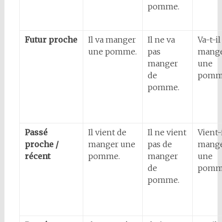
pomme.
Futur proche
Il va manger
Il ne va
Va-t-il
une pomme.
pas
mang
manger
une
de
pomm
pomme.
Passé
Il vient de
Il ne vient
Vient-
proche /
manger une
pas de
mang
récent
pomme.
manger
une
de
pomm
pomme.