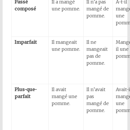
Passé
Il a mangé
Il n’a pas
A-t-il
composé
une pomme.
mangé de
mang
pomme.
une
pomm
Imparfait
Il mangeait
Il ne
Mange
une pomme.
mangeait
il une
pas de
pomm
pomme.
Plus-que-
Il avait
Il n’avait
Avait-i
parfait
mangé une
pas
mang
pomme.
mangé de
une
pomme.
pomm