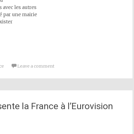
eu
s avec les autres
ré par une mairie
xister
ce
Leave a comment
ente la France à l’Eurovision