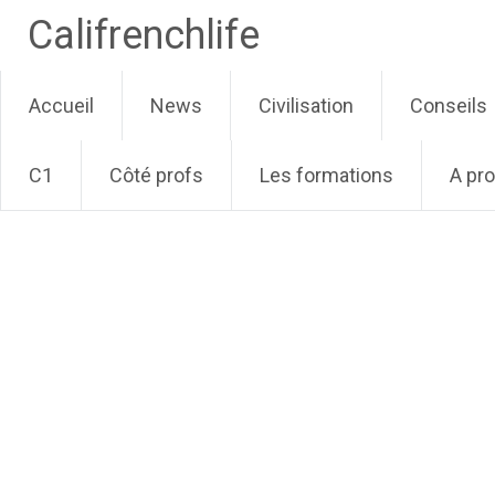
Califrenchlife
Skip
Accueil
News
Civilisation
Conseils
to
content
C1
Côté profs
Les formations
A pr