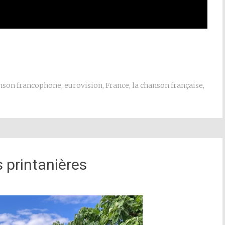
nson francophone
,
eurovision
,
France
,
la chanson française
,
 printanières