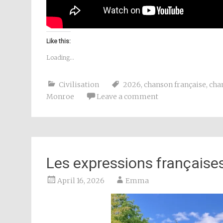
Like this:
Loading...
Civilisation
2026
,
chanson française
,
cha
Monroe
Leave a comment
Les expressions françaises
April 16, 2026
Emma