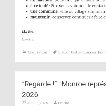
un habitant
: personne qui vit dans un li
être isolé
: être seul, avoir peu de contact
une commune
: ville ou village administ
maintenir
: conserver, continuer à faire e
Like this:
Loading...
Civilisation
bistrot
,
bistrot français
,
Fran
“Regarde !” : Monroe représ
2026
May 13, 2026
Emma