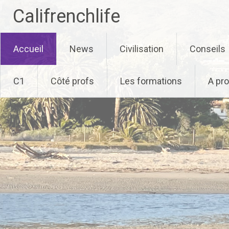
Califrenchlife
Skip
Accueil
News
Civilisation
Conseils
to
content
C1
Côté profs
Les formations
A pr