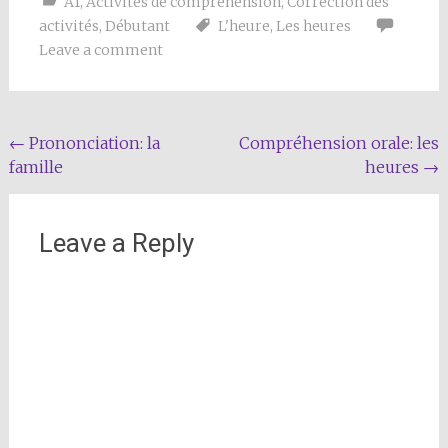
A1
,
Activités de compréhension
,
Correction des
activités
,
Débutant
L'heure
,
Les heures
Leave a comment
Post
←
Prononciation: la
Compréhension orale: les
famille
heures
→
navigation
Leave a Reply