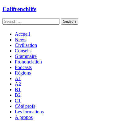
Califrenchlife
Search
for:
Skip
Accueil
to
News
content
Civilisation
Conseils
Grammaire
Prononciation
Podcasts
Régions
A1
A2
B1
B2
C1
Côté profs
Les formations
A propos