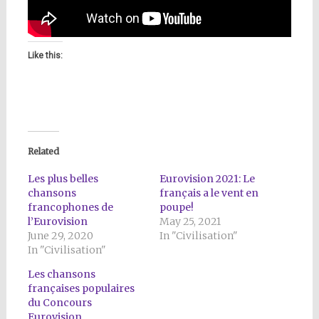
Like this:
Related
Les plus belles
Eurovision 2021: Le
chansons
français a le vent en
francophones de
poupe!
l’Eurovision
May 25, 2021
June 29, 2020
In "Civilisation"
In "Civilisation"
Les chansons
françaises populaires
du Concours
Eurovision