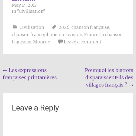
May 14, 2017
In "Civilisation"
Civilisation
2026
,
chanson française
,
chanson francophone
,
eurovision
,
France
,
la chanson
française
,
Monroe
Leave a comment
Post
←
Les expressions
Pourquoi les bistrots
françaises printanières
disparaissent-ils des
navigation
villages français ?
→
Leave a Reply