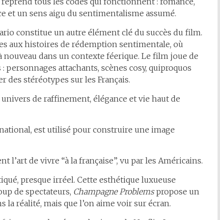
reprend tous les codes qui fonctionnent : romance,
uce et un sens aigu du sentimentalisme assumé.
io constitue un autre élément clé du succès du film.
es aux histoires de rédemption sentimentale, où
 nouveau dans un contexte féerique. Le film joue de
 : personnages attachants, scènes cosy, quiproquos
 des stéréotypes sur les Français.
univers de raffinement, élégance et vie haut de
ional, est utilisé pour construire une image
t l’art de vivre “à la française”, vu par les Américains.
iqué, presque irréel. Cette esthétique luxueuse
oup de spectateurs,
Champagne Problems
propose un
s la réalité, mais que l’on aime voir sur écran.