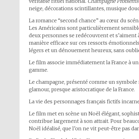
véritable rituel national.
Champagne Problems
neige, décorations scintillantes, musique do
La romance “second chance” au cœur du scénar
Les Américains sont particulièrement sensibl
deux personnes se redécouvrent et s’aiment à
manière efficace sur ces ressorts émotionnels
légers et un dénouement heureux, sans oublier
Le film associe immédiatement la France à un 
gamme.
Le champagne, présenté comme un symbole nat
glamour, presque aristocratique de la France.
La vie des personnages français fictifs incarnen
Le film met en scène un Noël élégant, sophist
contribue largement à son attrait. Pour beauc
Noël idéalisé, que l’on ne vit peut-être pas dan