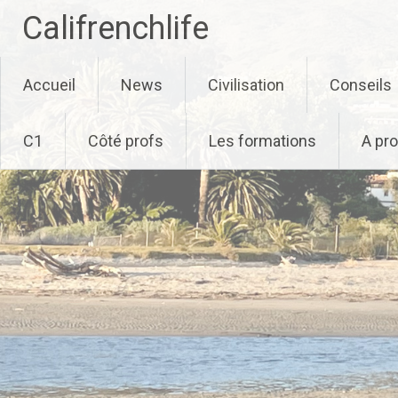
Califrenchlife
Skip
Accueil
News
Civilisation
Conseils
to
content
C1
Côté profs
Les formations
A pr