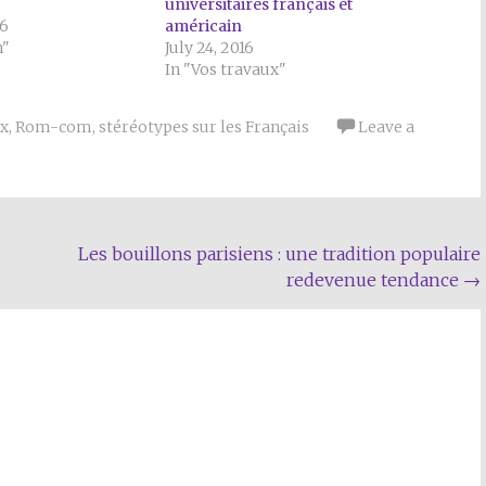
universitaires français et
16
américain
n"
July 24, 2016
In "Vos travaux"
ix
,
Rom-com
,
stéréotypes sur les Français
Leave a
Les bouillons parisiens : une tradition populaire
redevenue tendance
→