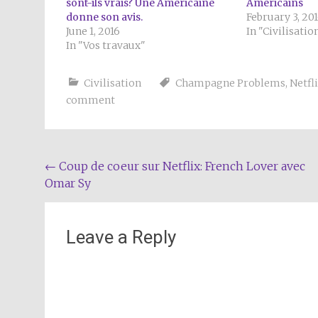
sont-ils vrais? Une Américaine
Américains
donne son avis.
February 3, 20
June 1, 2016
In "Civilisatio
In "Vos travaux"
Civilisation
Champagne Problems
,
Netfl
comment
Post
←
Coup de coeur sur Netflix: French Lover avec
Omar Sy
navigation
Leave a Reply