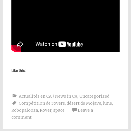
Like this:
Actualités en CA / News in CA
,
Uncategorized
Compétition de rovers
,
désert de Mojave
,
lune
,
Robopalooza
,
Rover
,
space
Leave a
comment