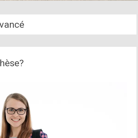
vancé
thèse?