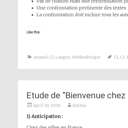
Pas de citation mais une reformulation jus
Une confrontation pertinente des textes
La confrontation doit inclure tous les aut
Like this:
Avancé
,
C1
,
Langue
,
Méthodologie
C1
,
C2
,
Etude de “Bienvenue chez m
April 30, 2020
Emma
1) Anticipation :
Citez des villes en France.