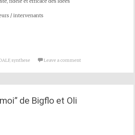
te, fidèle et efficace des idées
eurs / intervenants
DALF
,
synthese
Leave a comment
oi” de Bigflo et Oli