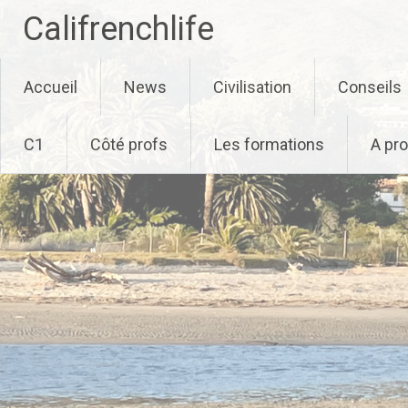
Califrenchlife
Skip
Accueil
News
Civilisation
Conseils
to
content
C1
Côté profs
Les formations
A pr