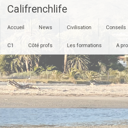
Califrenchlife
Skip
Accueil
News
Civilisation
Conseils
to
content
C1
Côté profs
Les formations
A pr