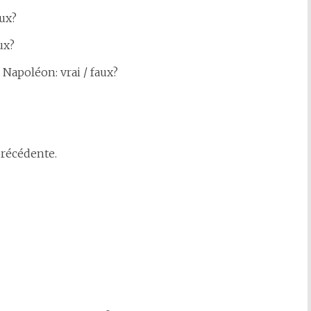
aux?
ux?
 Napoléon: vrai / faux?
 précédente.