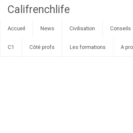
Califrenchlife
Skip
Accueil
News
Civilisation
Conseils
to
content
C1
Côté profs
Les formations
A pr