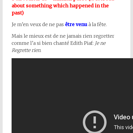
about something which happened in the
past)
Je m’en veux de ne pas
être venu
à la fête.
Mais le mieux est de ne jamais rien regretter
comme l’a si bien chanté Edith Piaf:
Je ne
Regrette rien
.