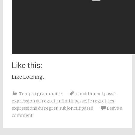
Like this:
Like
Loading...
Temps / grammaire
conditionnel passé
,
expression du regret
,
infinitif passé
,
le regret
,
les
expressions du regret
,
subjonctif passé
Leave a
comment