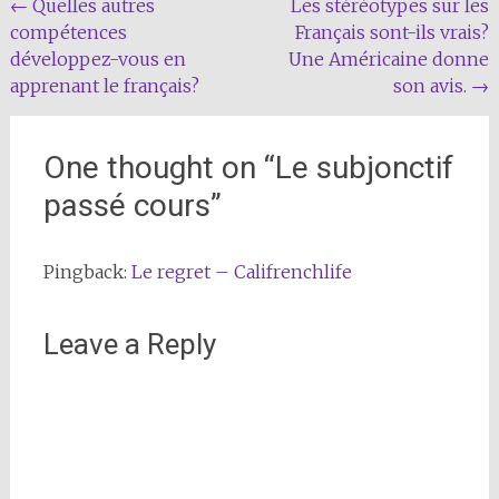
Post
←
Quelles autres
Les stéréotypes sur les
compétences
Français sont-ils vrais?
navigation
développez-vous en
Une Américaine donne
apprenant le français?
son avis.
→
One thought on “
Le subjonctif
passé cours
”
Pingback:
Le regret – Califrenchlife
Leave a Reply