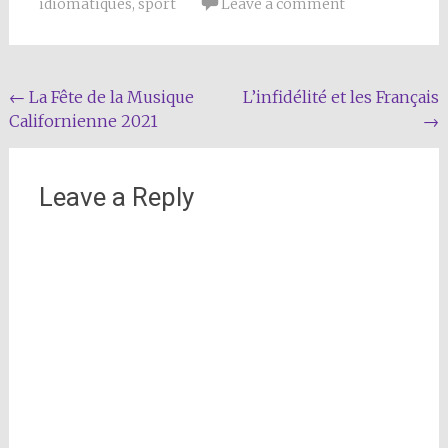
idiomatiques
,
sport
Leave a comment
Post
←
La Fête de la Musique
L’infidélité et les Français
Californienne 2021
→
navigation
Leave a Reply