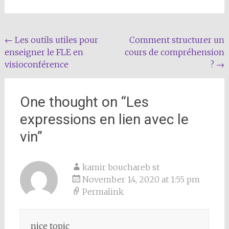
Post
←
Les outils utiles pour
Comment structurer un
enseigner le FLE en
cours de compréhension
navigation
visioconférence
?
→
One thought on “
Les
expressions en lien avec le
vin
”
kamir bouchareb st
November 14, 2020 at 1:55 pm
Permalink
nice topic