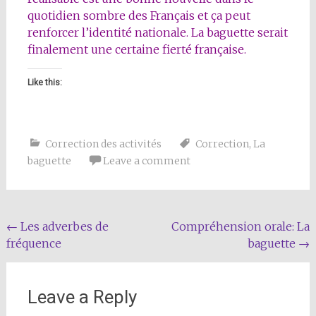
quotidien sombre des Français et ça peut
renforcer l’identité nationale. La baguette serait
finalement une certaine fierté française.
Like this:
Correction des activités
Correction
,
La
baguette
Leave a comment
Post
←
Les adverbes de
Compréhension orale: La
fréquence
baguette
→
navigation
Leave a Reply