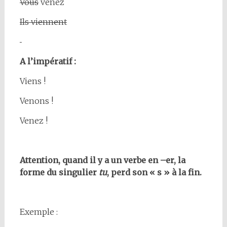
Vous
venez
Ils viennent
A l’impératif :
Viens !
Venons !
Venez !
Attention, quand il y a un verbe en –er, la
forme du singulier
tu
, perd son « s » à la fin.
Exemple :