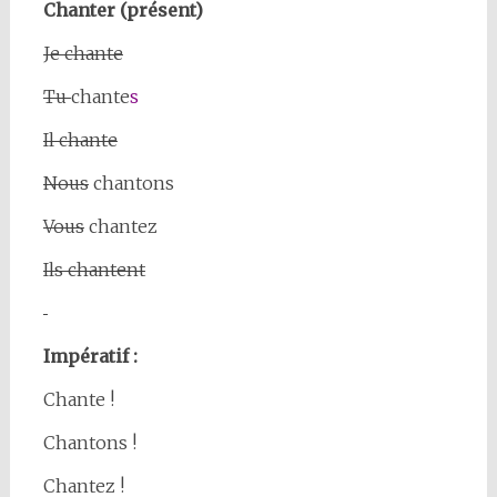
Chanter (présent)
Je chante
Tu
chante
s
Il chante
Nous
chantons
Vous
chantez
Ils chantent
Impératif :
Chante !
Chantons !
Chantez !