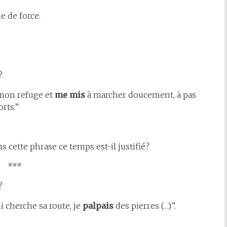
e de force.
?
mon
refuge et
me mis
à marcher doucement, à pas
orts.”
cette phrase ce temps est-il justifié?
***
?
cherche sa route, je
palpais
des pierres (…)”.