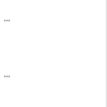
***
***