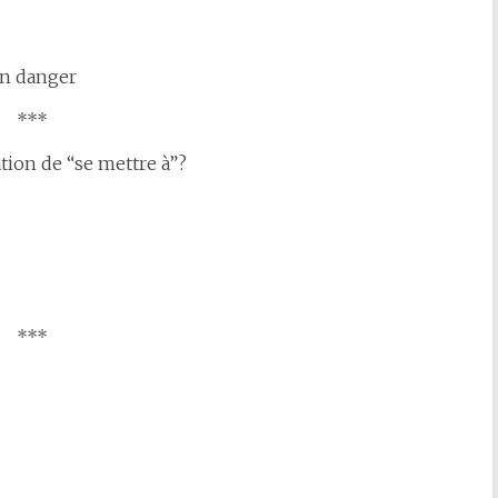
un danger
***
ation de “se mettre à”?
***