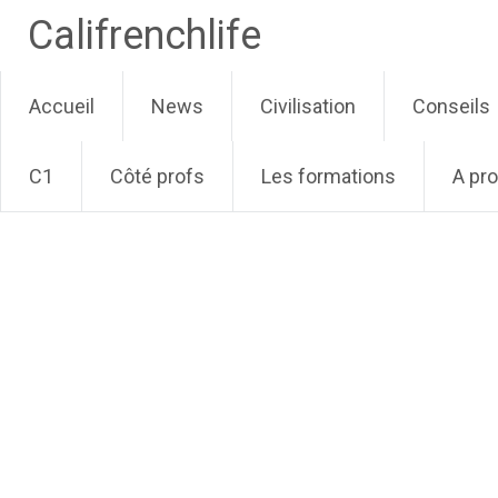
Califrenchlife
Skip
Accueil
News
Civilisation
Conseils
to
content
C1
Côté profs
Les formations
A pr