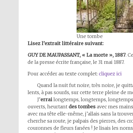
Une tombe
Lisez l’extrait littéraire suivant:
GUY DE MAUPASSANT, « La morte », 1887
. C
de la presse écrite française, le 31 mai 1887.
Pour accéder au texte complet:
cliquez ici
Quand la nuit fut noire, très noire, je quit
lents, à pas sourds, sur cette terre pleine de m
J’
errai
longtemps, longtemps, longtemps. J
ouverts, heurtant
des tombes
avec mes mains,
avec ma tête elle-même, j’allais sans la trouver
cherche sa route, je palpais des pierres, des cr
couronnes de fleurs fanées ! Je lisais les noms