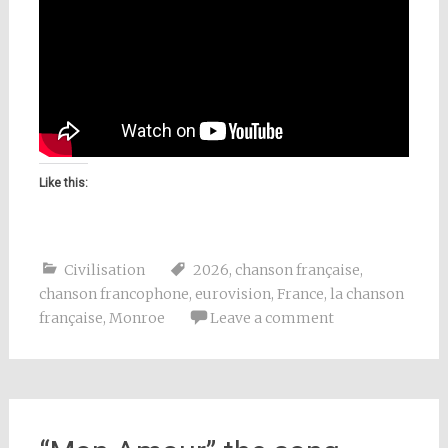
Like this:
Civilisation
2026
,
chanson française
,
chanson francophone
,
eurovision
,
France
,
la chanson
française
,
Monroe
Leave a comment