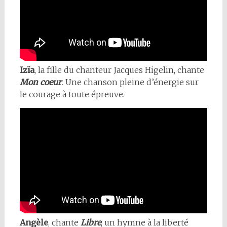
Izïa
, la fille du chanteur Jacques Higelin, chante
Mon coeur
.
Une chanson pleine d’énergie sur
le courage à toute épreuve.
Angèle
, chante
Libre
, un hymne à la liberté