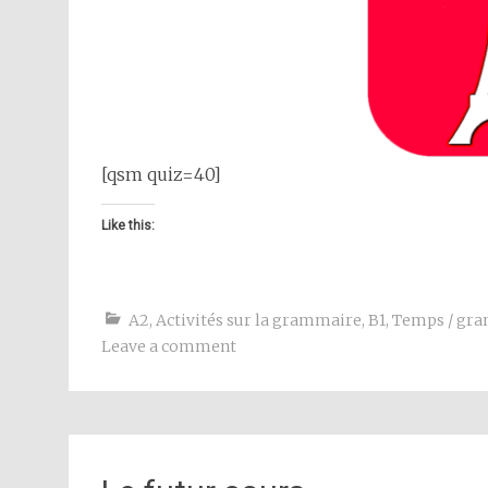
[qsm quiz=40]
Like this:
A2
,
Activités sur la grammaire
,
B1
,
Temps / gr
Leave a comment