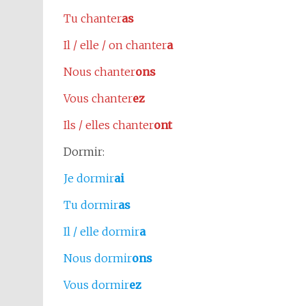
Tu chanter
as
Il / elle / on chanter
a
Nous chanter
ons
Vous chanter
ez
Ils / elles chanter
ont
Dormir:
Je dormir
ai
Tu dormir
as
Il / elle dormir
a
Nous dormir
ons
Vous dormir
ez