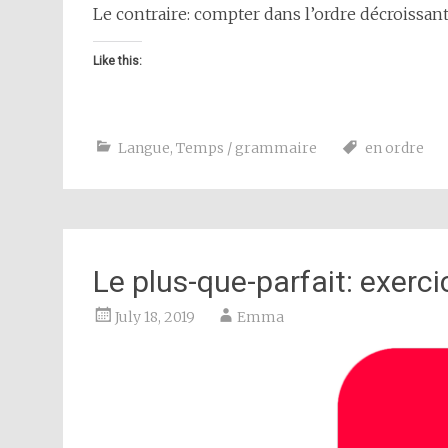
Le contraire: compter dans l’ordre décroissant: 10, 9
Like this:
Langue
,
Temps / grammaire
en ordre
Le plus-que-parfait: exerci
July 18, 2019
Emma