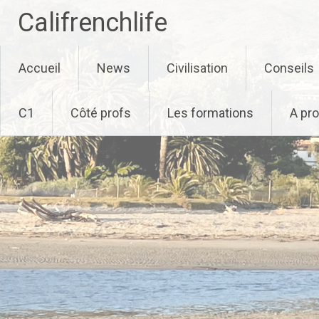
Califrenchlife
Skip
Accueil
News
Civilisation
Conseils
to
content
C1
Côté profs
Les formations
A pr