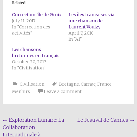
Related
Correction: île de Groix
Les îles françaises via
July 11, 2017
une chanson de
In "Correction des
Laurent Voulzy
activités"
April 7, 2018
In "A1"
Les chansons
bretonnes en français
October 20, 2017
In "Civilisation"
Civilisation
Bretagne
,
Carnac
,
France
,
Menhirs
Leave a comment
Post
←
Exploration Lunaire: La
Le Festival de Cannes
→
Collaboration
navigation
Internationale à