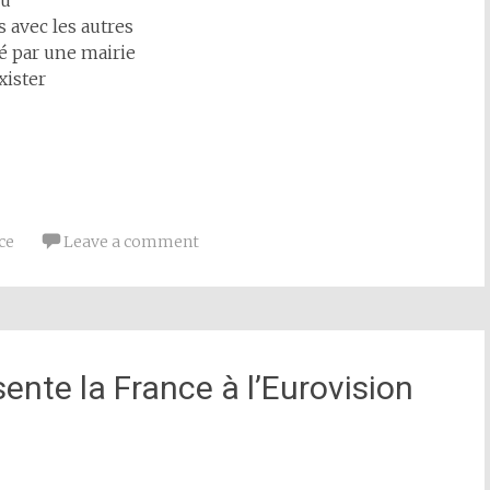
eu
s avec les autres
ré par une mairie
xister
ce
Leave a comment
ente la France à l’Eurovision