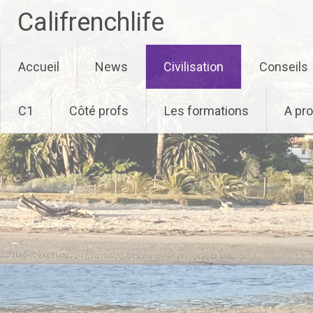
Califrenchlife
Skip
Accueil
News
Civilisation
Conseils
to
content
C1
Côté profs
Les formations
A pr