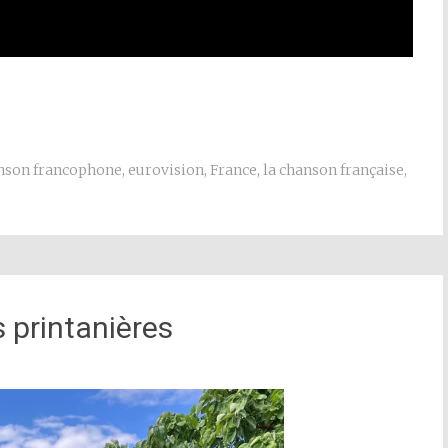
nson francophone
,
eurovision
,
France
,
la chanson française
,
 printanières