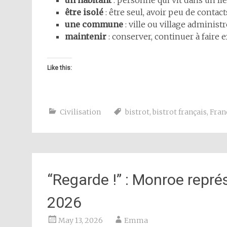
un habitant
: personne qui vit dans un li
être isolé
: être seul, avoir peu de contact
une commune
: ville ou village administ
maintenir
: conserver, continuer à faire e
Like this:
Civilisation
bistrot
,
bistrot français
,
Fran
“Regarde !” : Monroe représ
2026
May 13, 2026
Emma