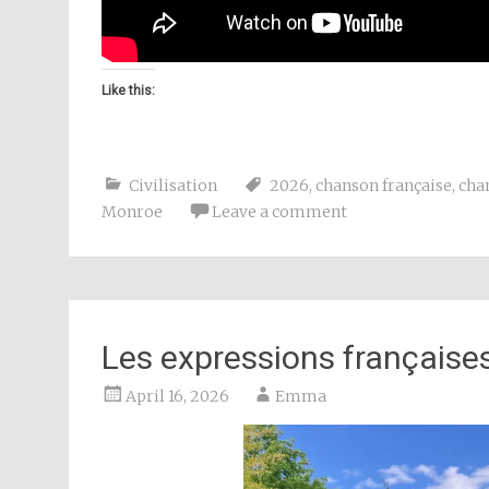
Like this:
Civilisation
2026
,
chanson française
,
cha
Monroe
Leave a comment
Les expressions françaises
April 16, 2026
Emma