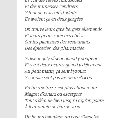
Et des immenses cendriers
Y font du vrai café d’adulte
Ils avalent ça en deux gorgées
On trouve leurs gros bergers allemands
Et leurs petits caniches chéris
Sur les planchers des restaurants
Des épiceries, des pharmacies
Y disent qu’y dînent quand y soupent
Et y est deux heures quand y déjeunent
Au petit matin, ça sent l’yaourt
Y connaissent pas les oeufs-bacon
En fin d’soirée, c’est plus choucroute
Magret d’canard ou escargots
Tout s’déroule bien jusqu’à c’qu’on goûte
À leur putain de tête de veau
Un bout d’paupière, un bout d’gencive