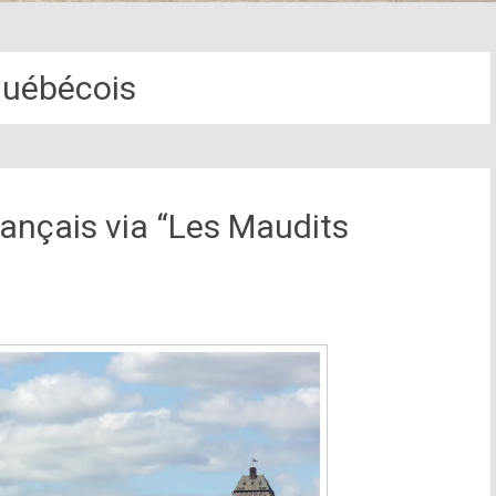
Québécois
rançais via “Les Maudits