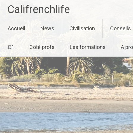
Califrenchlife
Skip
Accueil
News
Civilisation
Conseils
to
content
C1
Côté profs
Les formations
A pr