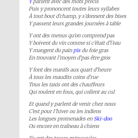
Y
parlent avec des mots précis
Puis y prononcent toutes leurs syllabes
À tout bout d’champ, y s’donnent des bises
Y passent leurs grandes journées à table
Y ont des menus qu’on comprend pas
Y boivent du vin comme si c’était d’l’eau
Y mangent du pain
pis
du foie gras
En trouvant l’moyen d’pas être gros
Y font des manifs aux quart d’heure
À tous les maudits coins d’rue
Tous les taxis ont des chauffeurs
Qui roulent en fous, qui collent au cul
Et quand y parlent de venir chez nous
C’est pour l’hiver ou les indiens
Les longues promenades en
Ski-doo
Ou encore en traîneau à chiens
Ils ont des tasses minuscules