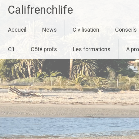
Califrenchlife
Skip
Accueil
News
Civilisation
Conseils
to
content
C1
Côté profs
Les formations
A pr