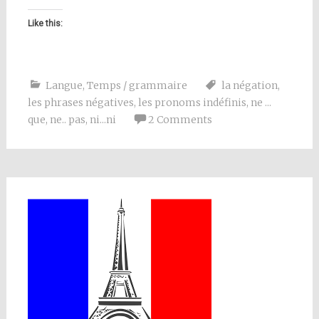
Like this:
Langue
,
Temps / grammaire
la négation
,
les phrases négatives
,
les pronoms indéfinis
,
ne ...
que
,
ne.. pas
,
ni...ni
2 Comments