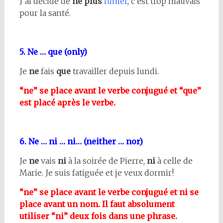
J’ai décidé de
ne plus
fumer
, c’est trop mauvais
pour la santé.
5. Ne … que (only)
Je
ne
fais
que
travailler depuis lundi.
“ne” se place avant le verbe conjugué et “que”
est placé après le verbe.
6. Ne … ni … ni… (neither … nor)
Je
ne
vais
ni
à la soirée de Pierre,
ni
à celle de
Marie. Je suis fatiguée et je veux dormir!
“ne” se place avant le verbe conjugué et ni se
place avant un nom. Il faut absolument
utiliser “ni” deux fois dans une phrase.