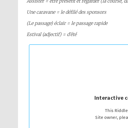
Assister = être présent et regarder (la course, d
Une caravane = le défilé des sponsors
(Le passage) éclair = le passage rapide
Estival (adjectif) = d’été