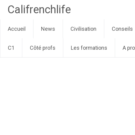
Califrenchlife
Skip
Accueil
News
Civilisation
Conseils
to
content
C1
Côté profs
Les formations
A pr