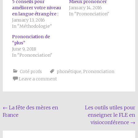
5 conseils pour
Mieux prononcer
améliorer votre niveau
January 14, 2016
en langue étrangère :
In "Prononciation"
January 13, 2016
In "Méthodologie"
Prononciation de
“plus”
June 9, 2018
In "Prononciation"
Coté profs
phonétique
,
Prononciation
Leave a comment
Post
←
La fête des mères en
Les outils utiles pour
France
enseigner le FLE en
navigation
visioconférence
→