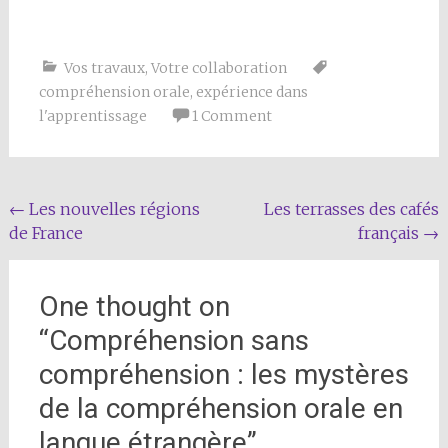
Vos travaux
,
Votre collaboration
compréhension orale
,
expérience dans
l'apprentissage
1 Comment
Post
←
Les nouvelles régions
Les terrasses des cafés
de France
français
→
navigation
One thought on
“
Compréhension sans
compréhension : les mystères
de la compréhension orale en
langue étrangère
”