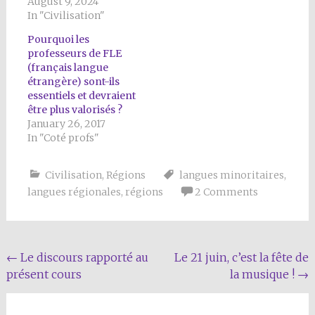
August 9, 2024
In "Civilisation"
Pourquoi les
professeurs de FLE
(français langue
étrangère) sont-ils
essentiels et devraient
être plus valorisés ?
January 26, 2017
In "Coté profs"
Civilisation
,
Régions
langues minoritaires
,
langues régionales
,
régions
2 Comments
Post
←
Le discours rapporté au
Le 21 juin, c’est la fête de
présent cours
la musique !
→
navigation