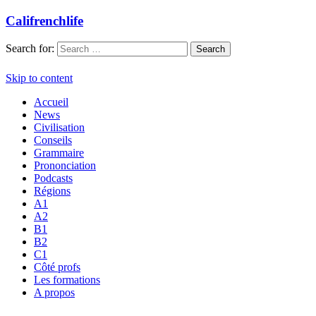
Califrenchlife
Search for:
Skip to content
Accueil
News
Civilisation
Conseils
Grammaire
Prononciation
Podcasts
Régions
A1
A2
B1
B2
C1
Côté profs
Les formations
A propos