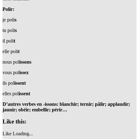
Polir:
je poli
s
tu poli
s
il poli
t
elle poli
t
nous pol
issons
vous pol
issez
ils pol
issent
elles pol
issent
D’autres verbes en -issons: blanchir; ternir; pâlir; applaudir;
jaunir; obéir; embellir; périr…
Like this:
Like
Loading...