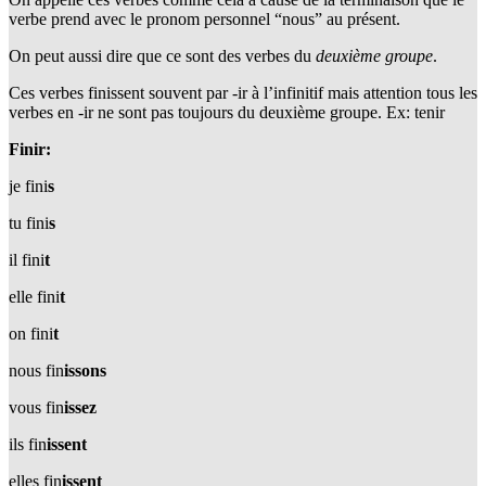
verbe prend avec le pronom personnel “nous” au présent.
On peut aussi dire que ce sont des verbes du
deuxième groupe
.
Ces verbes finissent souvent par -ir à l’infinitif mais attention tous les
verbes en -ir ne sont pas toujours du deuxième groupe. Ex: tenir
Finir:
je fini
s
tu fini
s
il fini
t
elle fini
t
on fini
t
nous fin
issons
vous fin
issez
ils fin
issent
elles fin
issent