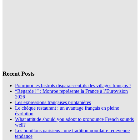
Recent Posts
Pourquoi les bistrots disparaissent-ils des villages français ?
“Regarde !” : Monroe représente la France à l’Eurovision
2026
Les expressions françaises printanières
Le chèque restaurant : un avantage français en pleine
évolution
What attitude should you adopt to pronounce French sounds
well?
Les bouillons parisiens : une tradition populaire redevenue
tendance