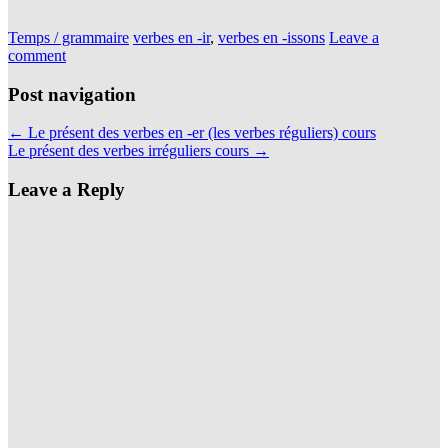
Temps / grammaire
verbes en -ir
,
verbes en -issons
Leave a
comment
Post navigation
←
Le présent des verbes en -er (les verbes réguliers) cours
Le présent des verbes irréguliers cours
→
Leave a Reply