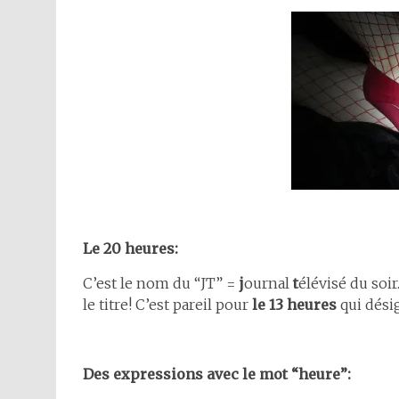
Le 20 heures:
C’est le nom du “JT” =
j
ournal
t
élévisé du soir
le titre! C’est pareil pour
le 13 heures
qui désig
Des expressions avec le mot “heure”: