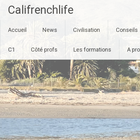
Califrenchlife
Skip
Accueil
News
Civilisation
Conseils
to
content
C1
Côté profs
Les formations
A pr