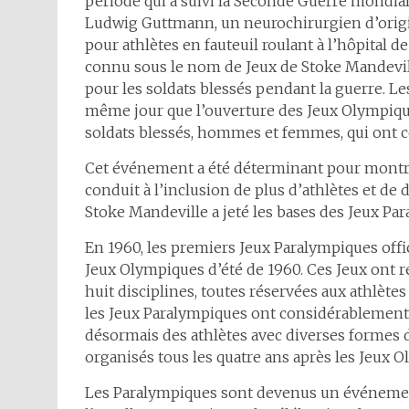
période qui a suivi la Seconde Guerre mondi
Ludwig Guttmann, un neurochirurgien d’origi
pour athlètes en fauteuil roulant à l’hôpital
connu sous le nom de Jeux de Stoke Mandeville,
pour les soldats blessés pendant la guerre. Le
même jour que l’ouverture des Jeux Olympique
soldats blessés, hommes et femmes, qui ont co
Cet événement a été déterminant pour montrer 
conduit à l’inclusion de plus d’athlètes et de 
Stoke Mandeville a jeté les bases des Jeux Pa
En 1960, les premiers Jeux Paralympiques offici
Jeux Olympiques d’été de 1960. Ces Jeux ont r
huit disciplines, toutes réservées aux athlètes
les Jeux Paralympiques ont considérablement év
désormais des athlètes avec diverses formes d
organisés tous les quatre ans après les Jeux 
Les Paralympiques sont devenus un événement