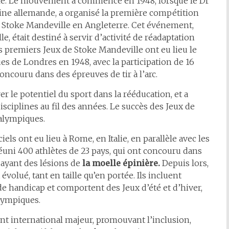
ale. Le mouvement a commencé en 1948, lorsque le Dr
ne allemande, a organisé la première compétition
 de Stoke Mandeville en Angleterre. Cet événement,
 était destiné à servir d’activité de réadaptation
s premiers Jeux de Stoke Mandeville ont eu lieu le
s de Londres en 1948, avec la participation de 16
ncouru dans des épreuves de tir à l’arc.
le potentiel du sport dans la rééducation, et a
disciplines au fil des années. Le succès des Jeux de
ralympiques.
els ont eu lieu à Rome, en Italie, en parallèle avec les
éuni 400 athlètes de 23 pays, qui ont concouru dans
 ayant des lésions de
la moelle épinière.
Depuis lors,
olué, tant en taille qu’en portée. Ils incluent
e handicap et comportent des Jeux d’été et d’hiver,
Olympiques.
 international majeur, promouvant l’inclusion,