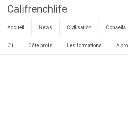
Califrenchlife
Skip
Accueil
News
Civilisation
Conseils
to
content
C1
Côté profs
Les formations
A pr