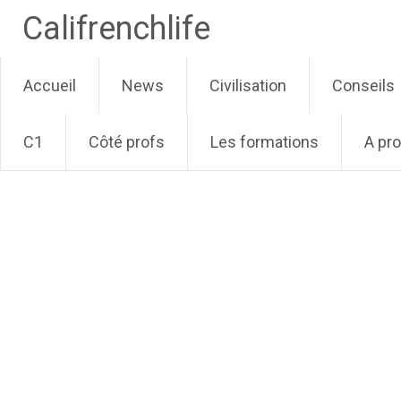
Califrenchlife
Skip
Accueil
News
Civilisation
Conseils
to
content
C1
Côté profs
Les formations
A pr