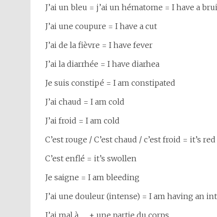
J’ai un bleu = j’ai un hématome = I have a bru
J’ai une coupure = I have a cut
J’ai de la fièvre = I have fever
J’ai la diarrhée = I have diarhea
Je suis constipé = I am constipated
J’ai chaud = I am cold
J’ai froid = I am cold
C’est rouge / C’est chaud / c’est froid = it’s red 
C’est enflé = it’s swollen
Je saigne = I am bleeding
J’ai une douleur (intense) = I am having an in
J’ai mal à …. + une partie du corps