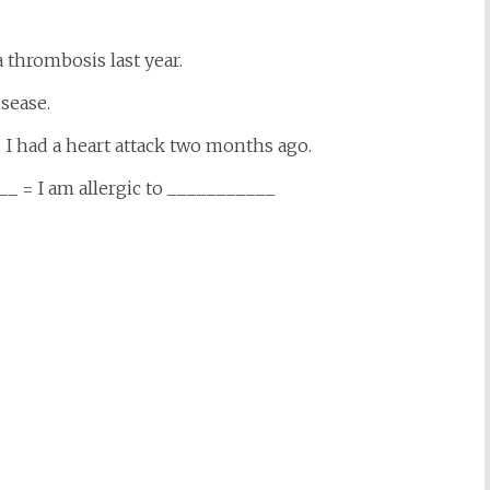
a thrombosis last year.
isease.
 = I had a heart attack two months ago.
_ = I am allergic to ___________