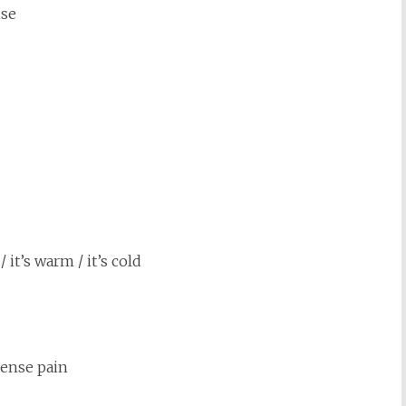
ise
/ it’s warm / it’s cold
tense pain