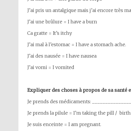
J’ai pris un antalgique mais j’ai encore très mal 
J’ai une brûlure = I have a burn
Ca gratte = It’s itchy
J’ai mal à l’estomac = I have a stomach ache.
J’ai des nausée = I have nausea
J’ai vomi = I vomited
Expliquer des choses à propos de sa santé e
Je prends des médicaments: _______________
Je prends la pilule = I’m taking the pill / birth 
Je suis enceinte = I am pregnant.