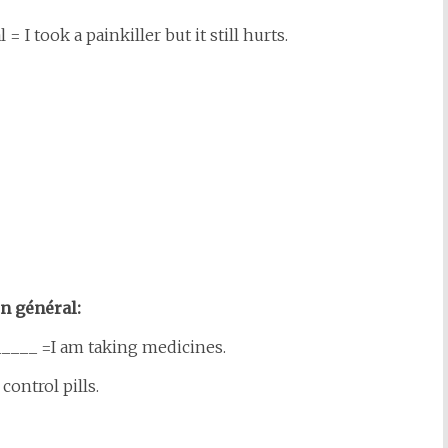
= I took a painkiller but it still hurts.
n général:
____ =I am taking medicines.
control pills.