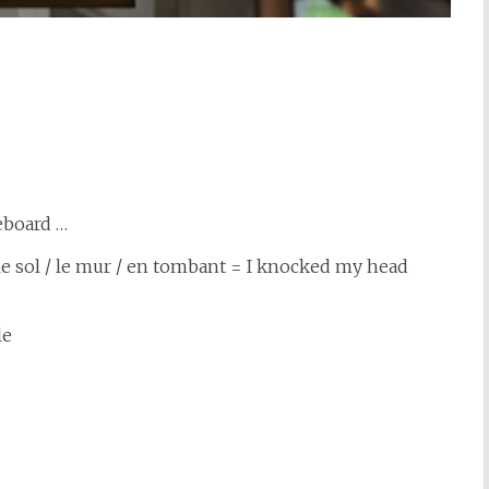
teboard …
le sol / le mur / en tombant = I knocked my head
le