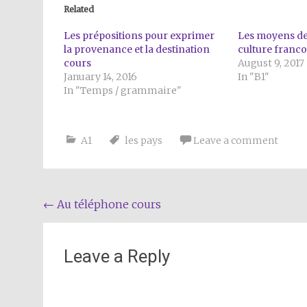
Related
Les prépositions pour exprimer
Les moyens de
la provenance et la destination
culture franco
cours
August 9, 2017
January 14, 2016
In "B1"
In "Temps / grammaire"
A1
les pays
Leave a comment
Post
←
Au téléphone cours
navigation
Leave a Reply