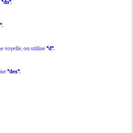
e
“du”.
”.
voyelle, on utilise
“d”.
lise
“des”.