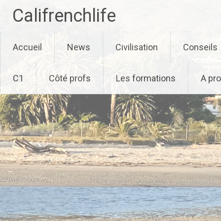
Califrenchlife
Skip
Accueil
News
Civilisation
Conseils
to
content
C1
Côté profs
Les formations
A pr