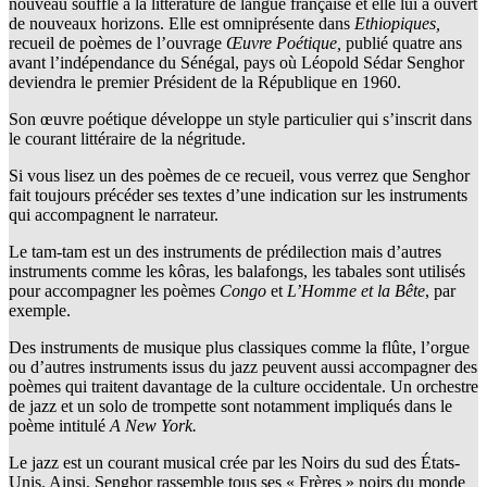
nouveau souffle à la littérature de langue française et elle lui a ouvert
de nouveaux horizons. Elle est omniprésente dans
Ethiopiques
,
recueil de poèmes de l’ouvrage
Œuvre Poétique
,
publié quatre ans
avant l’indépendance du Sénégal, pays où Léopold Sédar Senghor
deviendra le premier Président de la République en 1960.
Son œuvre poétique développe un style particulier qui s’inscrit dans
le courant littéraire de la négritude.
Si vous lisez un des poèmes de ce recueil, vous verrez que Senghor
fait toujours précéder ses textes d’une indication sur les instruments
qui accompagnent le narrateur.
Le tam-tam est un des instruments de prédilection mais d’autres
instruments comme les kôras, les balafongs, les tabales sont utilisés
pour accompagner les poèmes
Congo
et
L’Homme et la Bête
, par
exemple.
Des instruments de musique plus classiques comme la flûte, l’orgue
ou d’autres instruments issus du jazz peuvent aussi accompagner des
poèmes qui traitent davantage de la culture occidentale. Un orchestre
de jazz et un solo de trompette sont notamment impliqués dans le
poème intitulé
A New York.
Le jazz est un courant musical crée par les Noirs du sud des États-
Unis. Ainsi, Senghor rassemble tous ses « Frères » noirs du monde