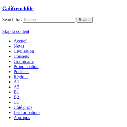
Califrenchlife
Search for:
Skip to content
Accueil
News
Civilisation
Conseils
Grammaire
Prononciation
Podcasts
Régions
A1
A2
B1
B2
C1
Côté profs
Les formations
A propos