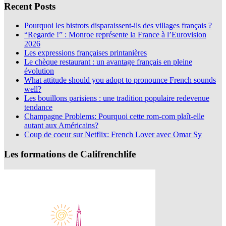
Recent Posts
Pourquoi les bistrots disparaissent-ils des villages français ?
“Regarde !” : Monroe représente la France à l’Eurovision
2026
Les expressions françaises printanières
Le chèque restaurant : un avantage français en pleine
évolution
What attitude should you adopt to pronounce French sounds
well?
Les bouillons parisiens : une tradition populaire redevenue
tendance
Champagne Problems: Pourquoi cette rom-com plaît-elle
autant aux Américains?
Coup de coeur sur Netflix: French Lover avec Omar Sy
Les formations de Califrenchlife