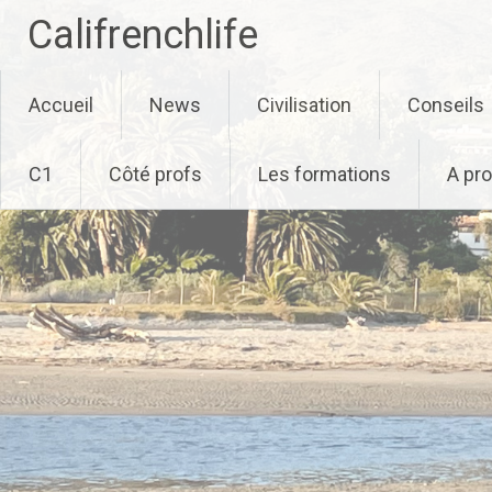
Califrenchlife
Skip
Accueil
News
Civilisation
Conseils
to
content
C1
Côté profs
Les formations
A pr