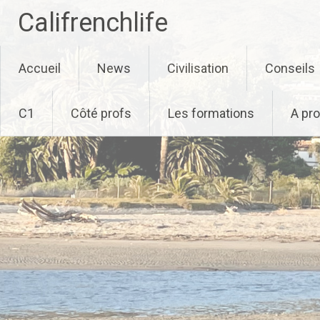
Califrenchlife
Skip
Accueil
News
Civilisation
Conseils
to
content
C1
Côté profs
Les formations
A pr