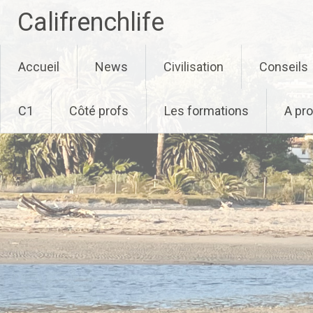
Califrenchlife
Skip
Accueil
News
Civilisation
Conseils
to
content
C1
Côté profs
Les formations
A pr