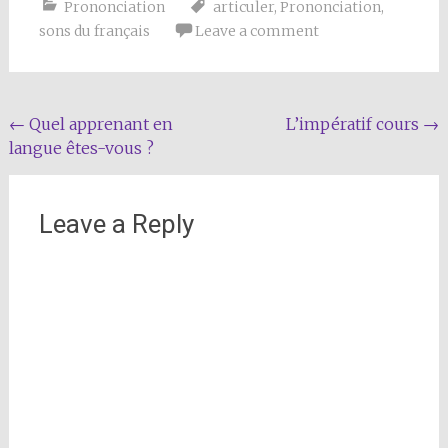
Prononciation
articuler
,
Prononciation
,
sons du français
Leave a comment
Post
←
Quel apprenant en
L’impératif cours
→
langue êtes-vous ?
navigation
Leave a Reply