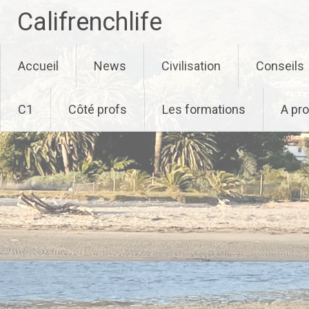
Califrenchlife
Skip
Accueil
News
Civilisation
Conseils
to
content
C1
Côté profs
Les formations
A pr