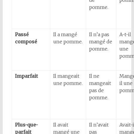
de
pomm
pomme.
Passé
Il a mangé
Il n’a pas
A-t-il
composé
une pomme.
mangé de
mang
pomme.
une
pomm
Imparfait
Il mangeait
Il ne
Mange
une pomme.
mangeait
il une
pas de
pomm
pomme.
Plus-que-
Il avait
Il n’avait
Avait-i
parfait
mangé une
pas
mang