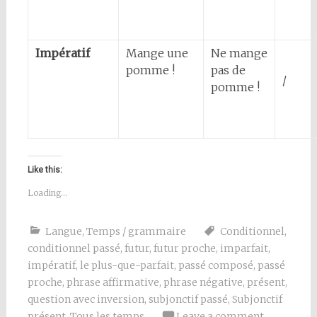
Impératif
Mange une
Ne mange
pomme !
pas de
/
pomme !
Like this:
Loading...
Langue
,
Temps / grammaire
Conditionnel
,
conditionnel passé
,
futur
,
futur proche
,
imparfait
,
impératif
,
le plus-que-parfait
,
passé composé
,
passé
proche
,
phrase affirmative
,
phrase négative
,
présent
,
question avec inversion
,
subjonctif passé
,
Subjonctif
présent
,
Tous les temps
Leave a comment