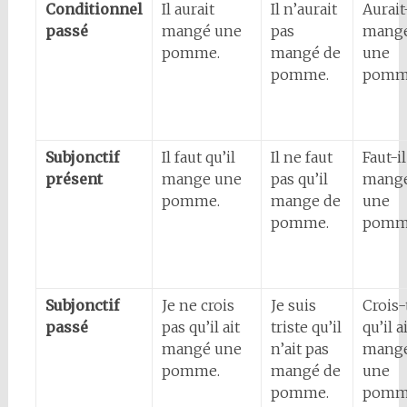
Conditionnel
Il aurait
Il n’aurait
Aurait-
passé
mangé une
pas
mang
pomme.
mangé de
une
pomme.
pomm
Subjonctif
Il faut qu’il
Il ne faut
Faut-il
présent
mange une
pas qu’il
mang
pomme.
mange de
une
pomme.
pomm
Subjonctif
Je ne crois
Je suis
Crois-
passé
pas qu’il ait
triste qu’il
qu’il a
mangé une
n’ait pas
mang
pomme.
mangé de
une
pomme.
pomm