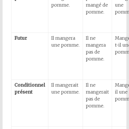
pomme.
mangé de
une
pomme.
pomm
Futur
Il mangera
Il ne
Mange
une pomme.
mangera
t-il un
pas de
pomm
pomme.
Conditionnel
Il mangerait
Il ne
Mange
présent
une pomme.
mangerait
il une
pas de
pomm
pomme.