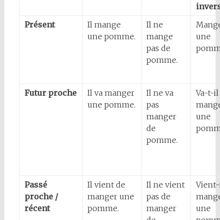
inver
Présent
Il mange
Il ne
Mange
une pomme.
mange
une
pas de
pomm
pomme.
Futur proche
Il va manger
Il ne va
Va-t-il
une pomme.
pas
mang
manger
une
de
pomm
pomme.
Passé
Il vient de
Il ne vient
Vient-
proche /
manger une
pas de
mang
récent
pomme.
manger
une