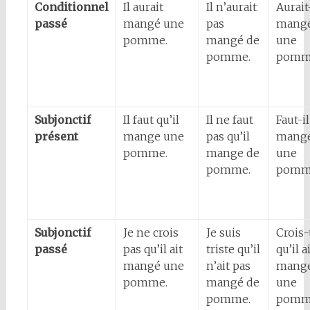
Conditionnel
Il aurait
Il n’aurait
Aurait-
passé
mangé une
pas
mang
pomme.
mangé de
une
pomme.
pomm
Subjonctif
Il faut qu’il
Il ne faut
Faut-il
présent
mange une
pas qu’il
mang
pomme.
mange de
une
pomme.
pomm
Subjonctif
Je ne crois
Je suis
Crois-
passé
pas qu’il ait
triste qu’il
qu’il a
mangé une
n’ait pas
mang
pomme.
mangé de
une
pomme.
pomm