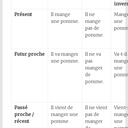
inver
Présent
Il mange
Il ne
Mange
une pomme.
mange
une
pas de
pomm
pomme.
Futur proche
Il va manger
Il ne va
Va-t-il
une pomme.
pas
mang
manger
une
de
pomm
pomme.
Passé
Il vient de
Il ne vient
Vient-
proche /
manger une
pas de
mang
récent
pomme.
manger
une