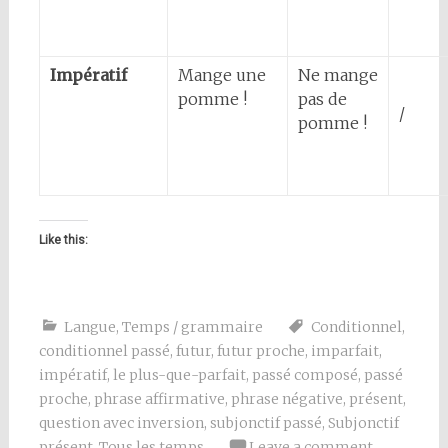
Impératif
Mange une
Ne mange
pomme !
pas de
/
pomme !
Like this:
Langue
,
Temps / grammaire
Conditionnel
,
conditionnel passé
,
futur
,
futur proche
,
imparfait
,
impératif
,
le plus-que-parfait
,
passé composé
,
passé
proche
,
phrase affirmative
,
phrase négative
,
présent
,
question avec inversion
,
subjonctif passé
,
Subjonctif
présent
,
Tous les temps
Leave a comment