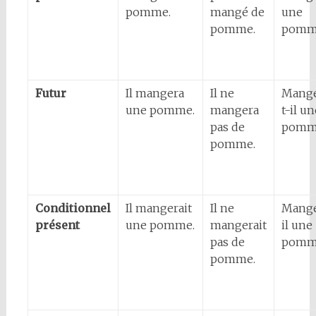
pomme.
mangé de
une
pomme.
pomm
Futur
Il mangera
Il ne
Mange
une pomme.
mangera
t-il un
pas de
pomm
pomme.
Conditionnel
Il mangerait
Il ne
Mange
présent
une pomme.
mangerait
il une
pas de
pomm
pomme.