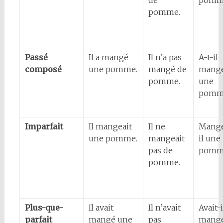
de
pomm
pomme.
Passé
Il a mangé
Il n’a pas
A-t-il
composé
une pomme.
mangé de
mang
pomme.
une
pomm
Imparfait
Il mangeait
Il ne
Mange
une pomme.
mangeait
il une
pas de
pomm
pomme.
Plus-que-
Il avait
Il n’avait
Avait-i
parfait
mangé une
pas
mang