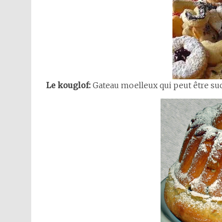
Le kouglof:
Gateau moelleux qui peut être suc