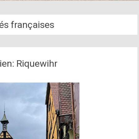
tés françaises
ien: Riquewihr