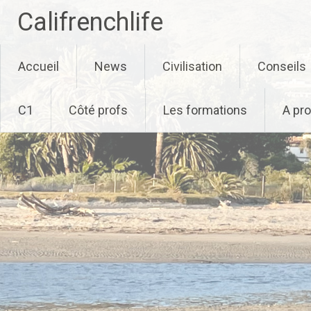
Califrenchlife
Skip
Accueil
News
Civilisation
Conseils
to
content
C1
Côté profs
Les formations
A pr