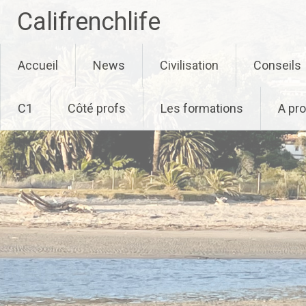
Califrenchlife
Skip
Accueil
News
Civilisation
Conseils
to
content
C1
Côté profs
Les formations
A pr