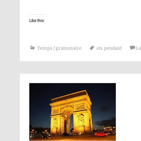
Like this:
Temps / grammaire
en
,
pendant
L