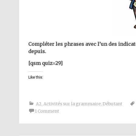
Compléter les phrases avec l’un des indicate
depuis.
[qsm quiz=29]
Like this:
A2
,
Activités sur la grammaire
,
Débutant
1 Comment