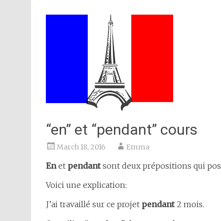
“en” et “pendant” cours
March 18, 2016
Emma
En
et
pendant
sont deux prépositions qui po
Voici une explication:
J’ai travaillé sur ce projet
pendant
2 mois.