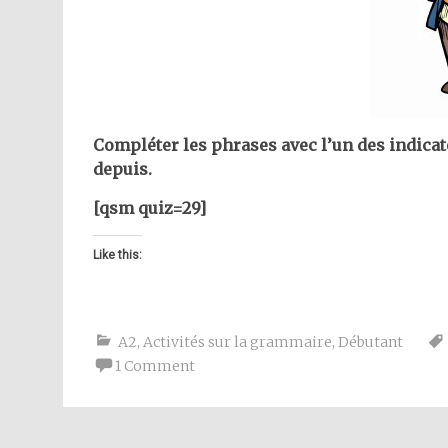
Compléter les phrases avec l’un des indicate
depuis.
[qsm quiz=29]
Like this:
A2
,
Activités sur la grammaire
,
Débutant
1 Comment