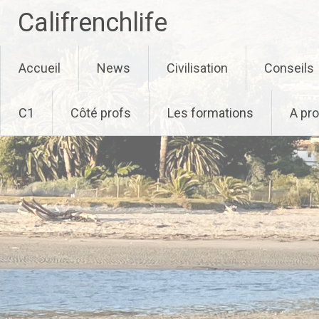
Califrenchlife
Skip
Accueil
News
Civilisation
Conseils
to
content
C1
Côté profs
Les formations
A pr