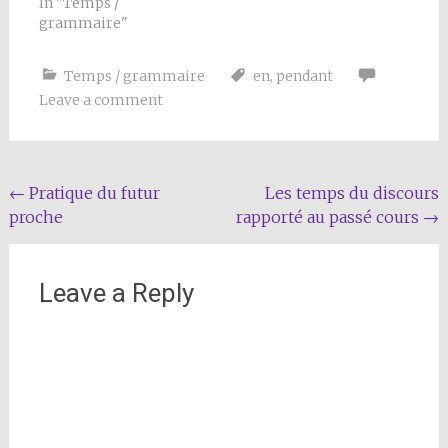
In "Temps /
grammaire"
Temps / grammaire
en
,
pendant
Leave a comment
Post
←
Pratique du futur
Les temps du discours
proche
rapporté au passé cours
→
navigation
Leave a Reply