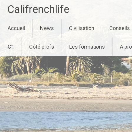
Califrenchlife
Skip
Accueil
News
Civilisation
Conseils
to
content
C1
Côté profs
Les formations
A pr