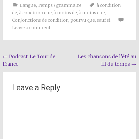
Langue
,
Temps / grammaire
à condition
de
,
à condition que
,
à moins de
,
à moins que
,
Conjonctions de condition
,
pourvu que
,
sauf si
Leave a comment
Post
←
Podcast: Le Tour de
Les chansons de l’été au
France
fil du temps
→
navigation
Leave a Reply