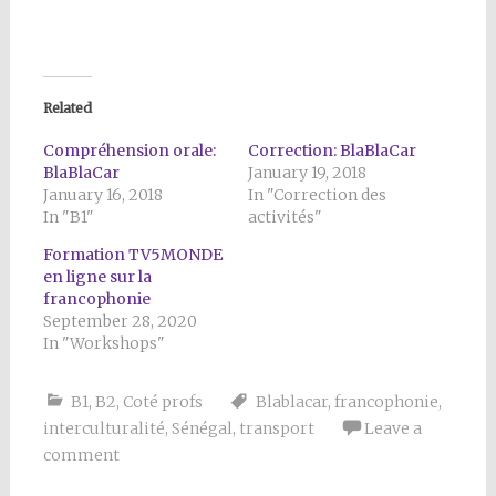
Related
Compréhension orale:
Correction: BlaBlaCar
BlaBlaCar
January 19, 2018
January 16, 2018
In "Correction des
In "B1"
activités"
Formation TV5MONDE
en ligne sur la
francophonie
September 28, 2020
In "Workshops"
B1
,
B2
,
Coté profs
Blablacar
,
francophonie
,
interculturalité
,
Sénégal
,
transport
Leave a
comment